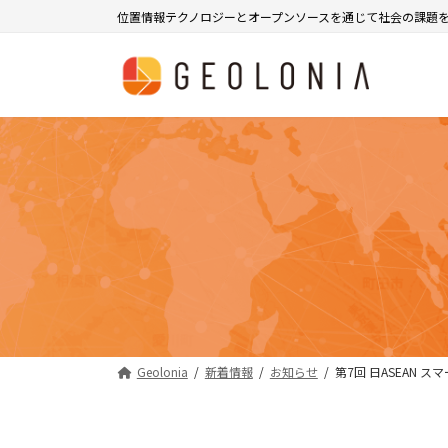
コ
ナ
位置情報テクノロジーとオープンソースを通じて社会の課題
ン
ビ
テ
ゲ
ン
ー
ツ
シ
へ
ョ
ス
ン
キ
に
ッ
移
プ
動
Geolonia
新着情報
お知らせ
第7回 日ASEAN 