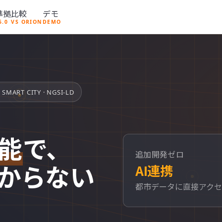
準拠
比較
デモ
5.0
VS ORION
DEMO
SMART CITY · NGSI-LD
能
で、
追加開発ゼロ
からない
AI連携
都市データに直接アク