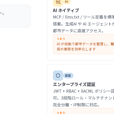
AI
AI ネイティブ
ー。
MCP / llms.txt / ツール定義を標
搭載。生成AI や AI エージェント
都市データに直接アクセス。
つまり
AI が自動で都市データを整理し、
員の業務を効率化します
認証
エンタープライズ認証
JWT + RBAC + XACML ポリシー
可。3段階ロール・マルチテナン
完全分離・IP制限に対応。
つまり