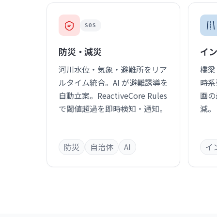
SOS
防災・減災
イ
河川水位・気象・避難所をリア
橋梁
ルタイム統合。AI が避難誘導を
時系
自動立案。ReactiveCore Rules
画の
で閾値超過を即時検知・通知。
減。
防災
自治体
AI
イ