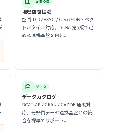
地理空間
地理空間拡張
準
空間ID（ZFXY）/ GeoJSON / ベク
が
トルタイル対応。SCRA 第5版で定
める連携基盤を内包。
職
データ
データカタログ
認
DCAT-AP / CKAN / CADDE 連携対
ト
応。分野間データ連携基盤との統
合を標準でサポート。