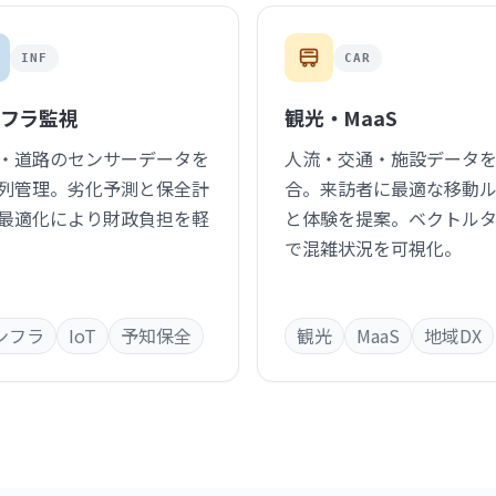
INF
CAR
ンフラ監視
観光・MaaS
・道路のセンサーデータを
人流・交通・施設データ
列管理。劣化予測と保全計
合。来訪者に最適な移動
最適化により財政負担を軽
と体験を提案。ベクトル
で混雑状況を可視化。
ンフラ
IoT
予知保全
観光
MaaS
地域DX