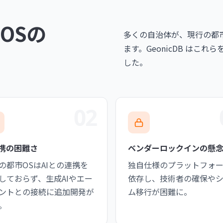
OSの
多くの自治体が、現行の都
ます。GeonicDB はこ
した。
02
連携の困難さ
ベンダーロックインの懸
の都市OSはAIとの連携を
独自仕様のプラットフォ
しておらず、生成AIやエー
依存し、技術者の確保や
ントとの接続に追加開発が
ム移行が困難に。
。