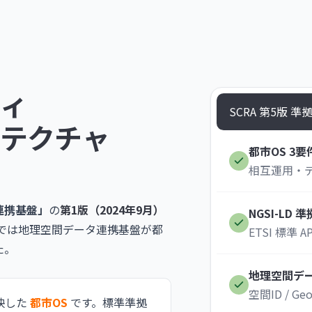
ィ
SCRA 第5版 準
キテクチャ
都市OS 3要
相互運用・
連携基盤」
の
第1版（2024年9月）
NGSI-LD 準
5版では地理空間データ連携基盤が都
ETSI 標準
た。
地理空間デ
空間ID / G
映した
都市OS
です。標準準拠