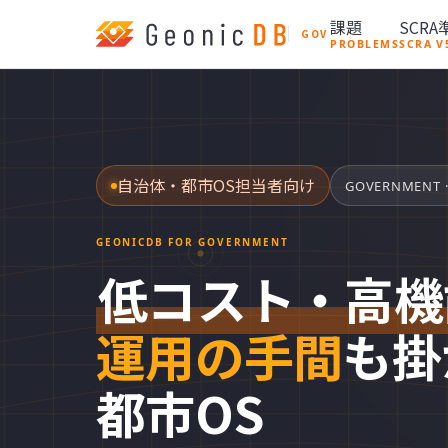
コ
ナ
課題
SCRA
ン
ビ
GOV
PROBLEMS
SCRA V
テ
ゲ
ン
ー
ツ
シ
へ
ョ
ス
ン
自治体・都市OS担当者向け
キ
に
GOVERNMENT · 
ッ
移
プ
動
GEONICDB FOR GOVERNMENT
低コスト・高機
運用の手間
も掛
都市OS