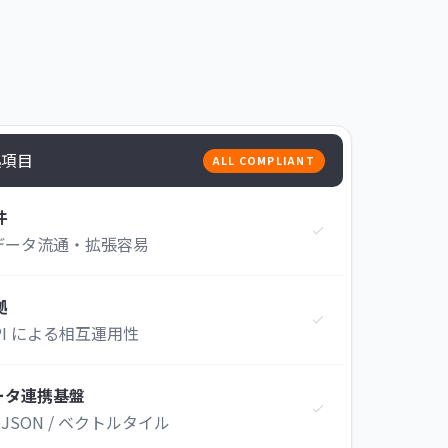
拠項目
ALL COMPLIANT
件
データ流通・拡張容易
拠
 API による相互運用性
ータ連携基盤
eoJSON / ベクトルタイル