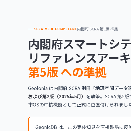
内閣府 SCRA 第5版 準拠
SCRA V5.0 COMPLIANT
内閣府スマートシテ
リファレンスアー
第5版 への準拠
Geolonia は内閣府 SCRA 別冊
「地理空間データ
および第2版（2025年5月）
を執筆。SCRA 第
市OSの中核機能として正式に位置付けられまし
GeonicDB は、この実装知見を直接製品に反