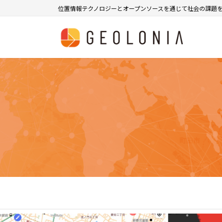
コ
ナ
位置情報テクノロジーとオープンソースを通じて社会の課題
ン
ビ
テ
ゲ
ン
ー
ツ
シ
へ
ョ
ス
ン
キ
に
ッ
移
プ
動