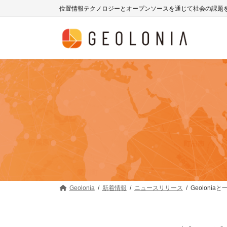
コ
ナ
位置情報テクノロジーとオープンソースを通じて社会の課題
ン
ビ
テ
ゲ
ン
ー
ツ
シ
へ
ョ
ス
ン
キ
に
ッ
移
プ
動
Geolonia
新着情報
ニュースリリース
Geolon