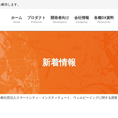
を解決します。
ホーム
プロダクト
開発者向け
会社情報
各種DX資料
Home
Products
Developers
Company
Resources
新着情報
iaと一般社団法人スマートシティ・インスティテュート、ウェルビーイングに関する調