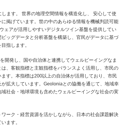
かにします。 世界の地理空間情報を構造化し、 安心して使
ンに掲げています。世の中のあらゆる情報を機械判読可能
フトウェアが活用しやすいデジタルツイン基盤を提供してい
地理空間ビッグデータと分析基盤を構築し、官民がデータに基づ
を目指します。
ing）指標を開発し、国や自治体と連携してウェルビーイングなま
とは、客観指標と主観指標をバランスよく活用し、市民の
ます。本指標は200以上の自治体が活用しており、市民
拡大しています。Geoloniaとの協働を通じて、地域幸
地域社会・地球環境も含めたウェルビーイングな社会の実
トワーク・経営資源を活かしながら、日本の社会課題解決
ています。