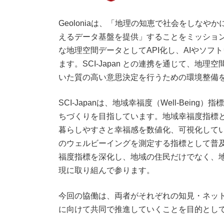
Geoloniaは、「地理の知恵で社会をしなや
えるデータ基盤を提供」することをミッショ
な地理空間データとしてAPI化し、AIやソ
ます。SCI-Japan との連携を通じて、
いた質の高い意思決定を行うための環境整備
SCI-Japanは、地域幸福度（Well-Be
ちづくりを目指しています。地域幸福度指標
暮らしやすさと幸福感を数値化、可視化してい
のウェルビーイングを測定する指標として普及が
福度指標を深化し、地域の住民だけでなく、
現に取り組んで参ります。
今回の協働は、両者がそれぞれの知見・ネッ
に向けて共同で推進していくことを目的とし