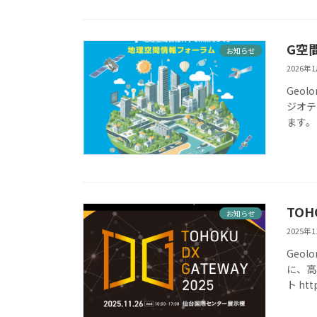
G空
お知らせ
2026年
Geol
ジオテ
ます。 
TOH
お知らせ
2025年
Geol
に、高
ト htt