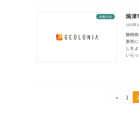
焼津
お知らせ
2025年
静岡県
事例に
しをよ
いらっ
Posts
固
«
1
定
pagination
ペ
ー
ジ