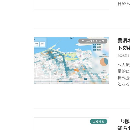
日ASE
業界
ニュースリリース
ト効
2025年
〜人流
量的に
株式会
となる
「地
お知らせ
知ら