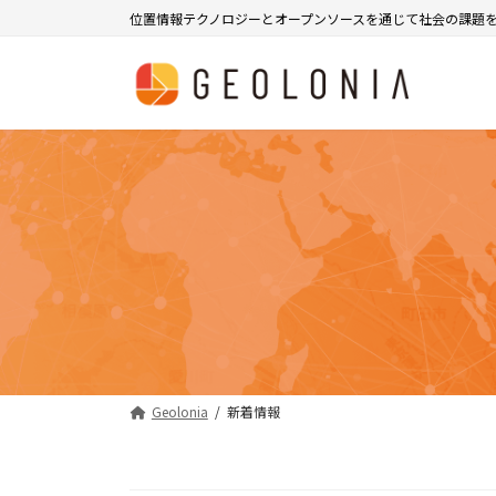
コ
ナ
位置情報テクノロジーとオープンソースを通じて社会の課題
ン
ビ
テ
ゲ
ン
ー
ツ
シ
へ
ョ
ス
ン
キ
に
ッ
移
プ
動
Geolonia
新着情報