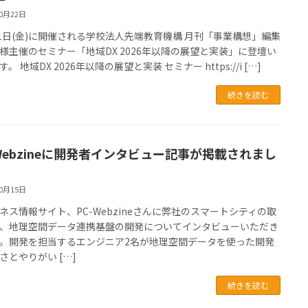
10月22日
31日(金)に開催される学校法人先端教育機構 月刊「事業構想」編集
様主催のセミナー「地域DX 2026年以降の展望と実装」に登壇い
。 地域DX 2026年以降の展望と実装 セミナー https://i […]
続きを読む
-Webzineに開発者インタビュー記事が掲載されまし
10月15日
ジネス情報サイト、PC-Webzineさんに弊社のスマートシティの取
、地理空間データ連携基盤の開発についてインタビューいただき
。開発を担当するエンジニア2名が地理空間データを使った開発
さとやりがい […]
続きを読む