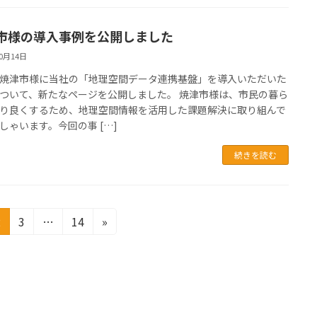
市様の導入事例を公開しました
10月14日
焼津市様に当社の「地理空間データ連携基盤」を導入いただいた
ついて、新たなページを公開しました。 焼津市様は、市民の暮ら
り良くするため、地理空間情報を活用した課題解決に取り組んで
しゃいます。今回の事 […]
続きを読む
固
固
固
2
3
…
14
»
定
定
定
ペ
ペ
ペ
ー
ー
ー
ジ
ジ
ジ