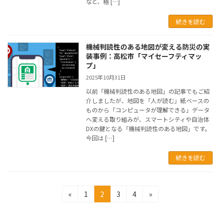
など、極 […]
続きを読む
機械判読性のある地図が変える防災の実
装事例：高松市「マイセーフティマッ
プ」
2025年10月31日
以前「機械判読性のある地図」の記事でもご紹
介しましたが、地図を「人が読む」紙ベースの
ものから「コンピュータが理解できる」データ
へ変える取り組みが、スマートシティや自治体
DXの鍵となる「機械判読性のある地図」です。
今回は […]
続きを読む
Posts
固
固
固
固
«
1
2
3
4
»
定
定
定
定
pagination
ペ
ペ
ペ
ペ