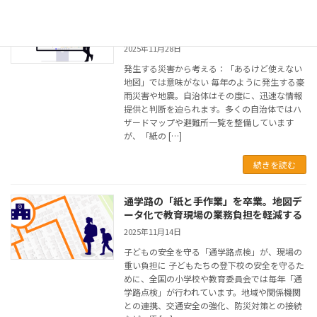
災害時に住民の命を守る地図とは？〜
「貼るだけ」のハザードマップから行動
を支えるGISへ〜
2025年11月28日
発生する災害から考える：「あるけど使えない
地図」では意味がない 毎年のように発生する豪
雨災害や地震。自治体はその度に、迅速な情報
提供と判断を迫られます。多くの自治体ではハ
ザードマップや避難所一覧を整備しています
が、「紙の […]
続きを読む
通学路の「紙と手作業」を卒業。地図デ
ータ化で教育現場の業務負担を軽減する
2025年11月14日
子どもの安全を守る「通学路点検」が、現場の
重い負担に 子どもたちの登下校の安全を守るた
めに、全国の小学校や教育委員会では毎年「通
学路点検」が行われています。地域や関係機関
との連携、交通安全の強化、防災対策との接続