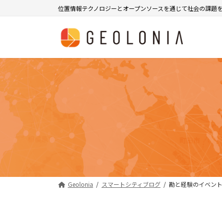
コ
ナ
位置情報テクノロジーとオープンソースを通じて社会の課題
ン
ビ
テ
ゲ
ン
ー
ツ
シ
へ
ョ
ス
ン
キ
に
ッ
移
プ
動
Geolonia
スマートシティブログ
勘と経験のイベント